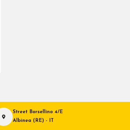
Street Borsellino 4/E
Albinea (RE) - IT