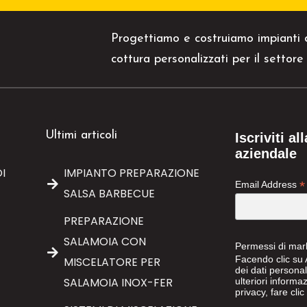
Progettiamo e costruiamo impianti d
cottura personalizzati per il settor
Ultimi articoli
Iscriviti a
aziendale
I
IMPIANTO PREPARAZIONE
*
Email Address
SALSA BARBECUE
PREPARAZIONE
SALAMOIA CON
Permessi di mar
Facendo clic su A
MISCELATORE PER
dei dati persona
SALAMOIA INOX-FER
ulteriori informaz
privacy, fare cli