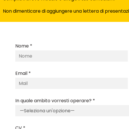
Non dimenticare di aggiungere una lettera di presentaz
Nome *
Email *
In quale ambito vorresti operare? *
CV *