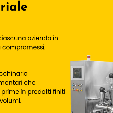
riale
ciascuna azienda in
a compromessi.
chinario
imentari che
rime in prodotti finiti
 volumi.