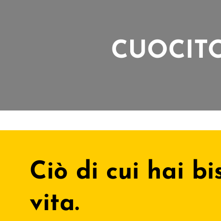
CUOCIT
Ciò di cui hai b
vita.