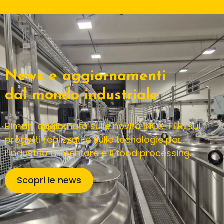
News e aggiornamenti
dal mondo industriale
Rimani aggiornato sulle novità INOX-FER, sui
progetti realizzati e sulle tecnologie per
l’industria alimentare e il food processing.
Scopri le news