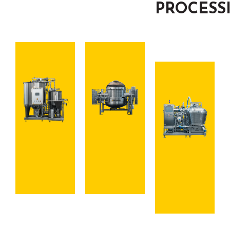
PROCESS
Vedi i
Scopri il
dettagli
catalogo
Linea
completa