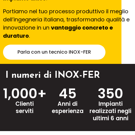
Portiamo nel tuo processo produttivo il meglio
dell’ingegneria italiana, trasformando qualità e
innovazione in un
vantaggio concreto e
duraturo
.
Parla con un tecnico INOX-FER
I numeri di INOX-FER
1,000
+
45
350
Clienti
Anni di
Impianti
serviti
esperienza
realizzati negli
ultimi 6 anni