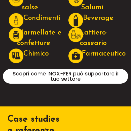
salse
Salumi
Condimenti
Beverage
Marmellate e
Lattiero-
confetture
caseario
Chimico
Farmaceutico
Scopri come INOX-FER può supportare il
tuo settore
Case studies
e referenze