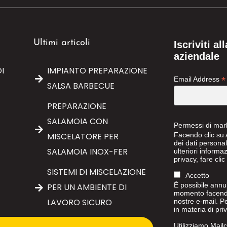
Ultimi articoli
Iscriviti a
aziendale
I
IMPIANTO PREPARAZIONE
*
Email Address
SALSA BARBECUE
PREPARAZIONE
SALAMOIA CON
Permessi di mar
Facendo clic su A
MISCELATORE PER
dei dati persona
SALAMOIA INOX-FER
ulteriori informaz
privacy, fare cli
SISTEMI DI MISCELAZIONE
Accetto
È possibile annull
PER UN AMBIENTE DI
momento facendo c
LAVORO SICURO
nostre e-mail. Pe
in materia di priv
Utilizziamo Mail