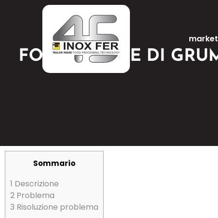
market
FORMAZIONE DI GRUM
Sommario
1
Descrizione
2
Problema
3
Risoluzione problema