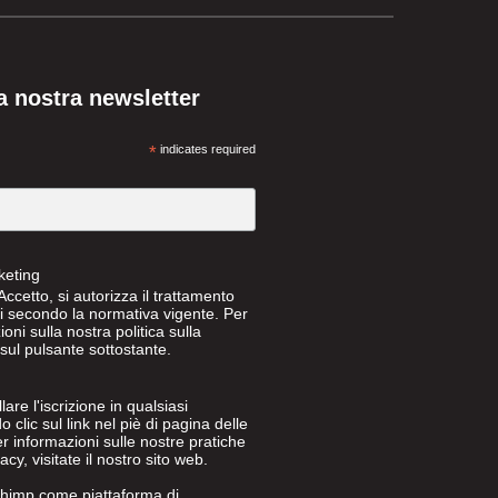
lla nostra newsletter
*
indicates required
keting
ccetto, si autorizza il trattamento
li secondo la normativa vigente. Per
ioni sulla nostra politica sulla
c sul pulsante sottostante.
are l'iscrizione in qualsiasi
lic sul link nel piè di pagina delle
r informazioni sulle nostre pratiche
acy, visitate il nostro sito web.
chimp come piattaforma di