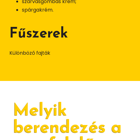
szarvasgombás krém;
spárgakrém.
Fűszerek
Különböző fajták
Melyik
berendezés a