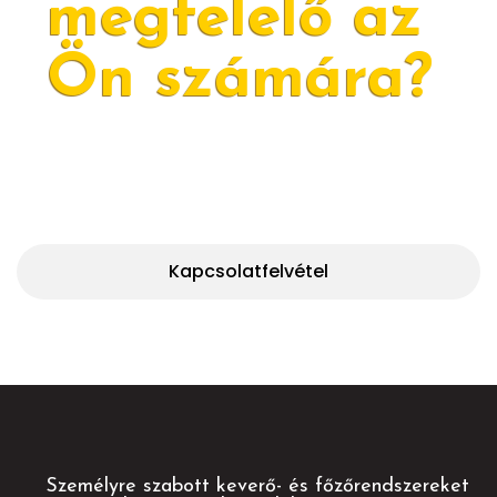
megfelelő az
Ön számára?
Kattintson az alábbi rövid űrlap kitöltéséhez.
Kapcsolatfelvétel
Személyre szabott keverő- és főzőrendszereket