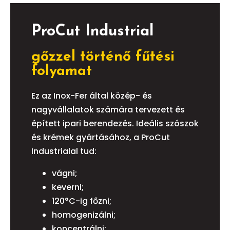
ProCut Industrial
gőzzel történő fűtési
folyamat
Ez az Inox-Fer által közép- és
nagyvállalatok számára tervezett és
épített ipari berendezés. Ideális szószok
és krémek gyártásához, a ProCut
Industrialal tud:
vágni;
keverni;
120°C-ig főzni;
homogenizálni;
koncentrálni;