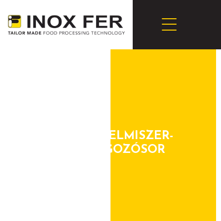
TELJES ÉLELMISZER-
FELDOLGOZÓSOR