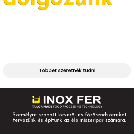
Mindennapi elkötelezettségünk, hogy betartsuk a
minőségre vonatkozó ígéretünket, amelyet azoknak
teszünk, akik minket választanak.
Többet szeretnék tudni
Személyre szabott keverő- és főzőrendszereket
tervezünk és építünk az élelmiszeripar számára.