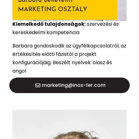
Barbara Beneventi
MARKETING OSZTÁLY
Kiemelkedő tulajdonságok:
szervezési és
kereskedelmi kompetencia
Barbara gondoskodik az ügyfélkapcsolatról, az
értékesítés előtti fázistól a projekt
konfigurációjáig. Beszélt nyelvek: olasz és
angol
marketing@inox-fer.com