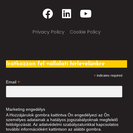
Privacy Policy
–
Cookie Policy
Iratkozzon fel vállalati hírlevelünkre
*
indicates required
*
Email
Marketing engedélys
A Hozzájárulok gombra kattintva Ön engedélyezi az Ön
személyes adatainak a hatályos jogszabályoknak megfelelő
feldolgozását. Az adatvédelmi szabályzatunkkal kapcsolatos
további információkért kattintson az alábbi gombra.