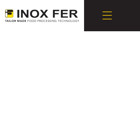
ESETTANULMÁNY
Keményítő és adalék
oldó folyékony
mosogatószer
készítéséhez