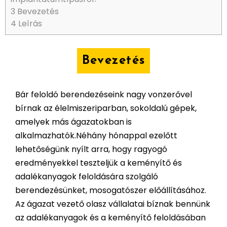
3
Bevezetés
4
Leírás
Bevezetés
Bár feloldó berendezéseink nagy vonzerővel
bírnak az élelmiszeriparban, sokoldalú gépek,
amelyek más ágazatokban is
alkalmazhatók.Néhány hónappal ezelőtt
lehetőségünk nyílt arra, hogy ragyogó
eredményekkel teszteljük a keményítő és
adalékanyagok feloldására szolgáló
berendezésünket, mosogatószer előállításához.
Az ágazat vezető olasz vállalatai bíznak bennünk
az adalékanyagok és a keményítő feloldásában