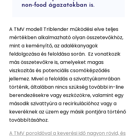
non-food ágazatokban is.
A TMV modell Triblender működési elve teljes
mértékben alkalmazható olyan összetevőkhöz,
mint a keményítő, az adalékanyagok
feldolgozása és feloldása során. Ez vonatkozik
más összetevőkre is, amelyeket magas
viszkozitás és potenciális csomóképződés
jellemez. Mivel a feloldás a szivattyúkamrában
történik, általában nincs szükség további in-line
berendezésekre vagy eszközökre, valamint egy
második szivattyúra a recirkulációhoz vagy a
keveréknek az üzem egy másik pontjára történő
továbbításához.
A TMV poroldóval a keverési idő nagyon rövid, és