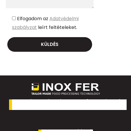
Elfogadom az
Adatvédelmi
szabályzat
leírt feltételeket.
Személyre szabott keverő- és főzőrendszereket
tervezünk és építünk az élelmiszeripar számára.