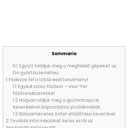
Sommario
0.1
Együtt találjuk meg a megfelelő gépeket az
Ön gyártóüzeméhez.
1
Fedezze fel a többi esettanulmányt
1.1
Egyedi szósz főzősor – Inox-Fer
főzőrendszerekkel
1.2
Hogyan oldjuk meg a gyümölcspüré
keverésével kapcsolatos problémákat
1.3
Balzsamecetes öntet előállítása keverővel
2
További információkat keres erről az
implantátumtípusról?